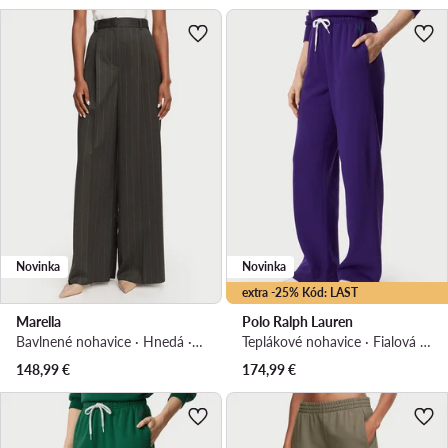
Novinka
Novinka
extra -25% Kód: LAST
Marella
Polo Ralph Lauren
Bavlnené nohavice · Hnedá · Regular fit
Teplákové nohavice · Fialová · Regular fit
148,99
€
174,99
€