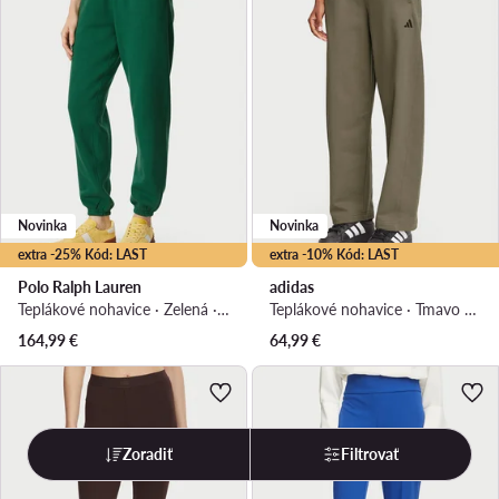
Novinka
Novinka
extra -25% Kód: LAST
extra -10% Kód: LAST
Polo Ralph Lauren
adidas
Teplákové nohavice · Zelená · Regular fit
Teplákové nohavice · Tmavo béžová · Regular fit
164,99
€
64,99
€
Zoradiť
Filtrovať