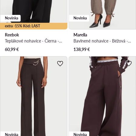
Novinka
Novinka
extra -15% Kód: LAST
Reebok
Marella
Teplákové nohavice · Čierna · Regular fit
Bavlnené nohavice · Béžová · Regular fit
60,99
€
138,99
€
Novinka
Novinka