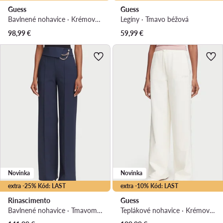
Guess
Guess
Bavlnené nohavice · Krémová · Relaxed fit
Legíny · Tmavo béžová
98,99
€
59,99
€
Novinka
Novinka
extra -25% Kód: LAST
extra -10% Kód: LAST
Rinascimento
Guess
Bavlnené nohavice · Tmavomodrá · Regular fit
Teplákové nohavice · Krémová · Regular fit