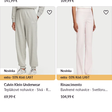
141,99
€
109,99
€
Novinka
Novinka
extra -10% Kód: LAST
extra -10% Kód: LAST
Calvin Klein Underwear
Rinascimento
Teplákové nohavice · Sivá · Regular fit
Bavlnené nohavice · Svetloružová · Regular fit
69,99
€
104,99
€