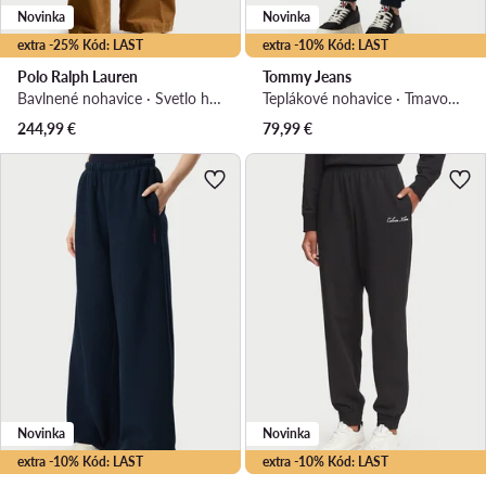
Novinka
Novinka
extra -25% Kód: LAST
extra -10% Kód: LAST
Polo Ralph Lauren
Tommy Jeans
Bavlnené nohavice · Svetlo hnedá · Regular fit
Teplákové nohavice · Tmavomodrá · Regular fit
244,99
€
79,99
€
Novinka
Novinka
extra -10% Kód: LAST
extra -10% Kód: LAST