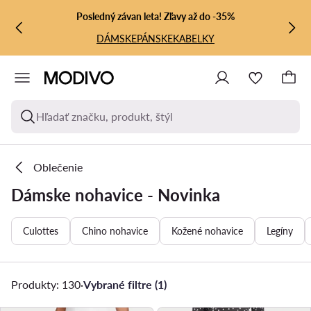
PREJSŤ NA HLAVNÝ OBSAH
PREJSŤ NA VYHĽADÁVANIE
Posledný závan leta! Zľavy až do -35%
DÁMSKE
PÁNSKE
KABELKY
Hľadať značku, produkt, štýl
Oblečenie
Dámske nohavice - Novinka
Culottes
Chino nohavice
Kožené nohavice
Legíny
Produkty: 130
·
Vybrané filtre (1)