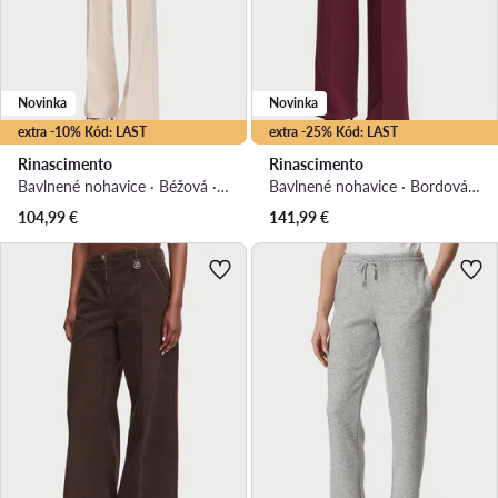
Novinka
Novinka
extra -10% Kód: LAST
extra -25% Kód: LAST
Rinascimento
Rinascimento
Bavlnené nohavice · Béžová · Regular fit
Bavlnené nohavice · Bordová · Regular fit
104,99
€
141,99
€