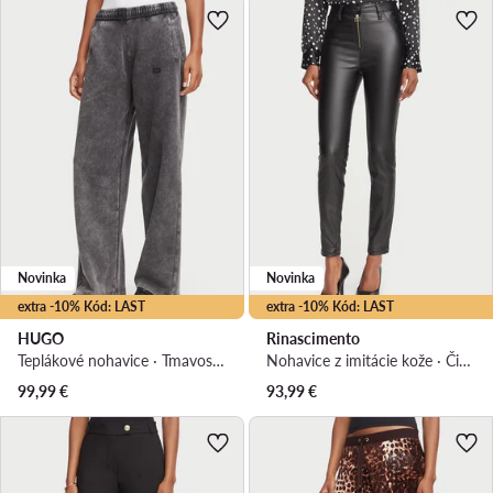
Novinka
Novinka
extra -10% Kód: LAST
extra -10% Kód: LAST
HUGO
Rinascimento
Teplákové nohavice · Tmavosivá · Regular fit
Nohavice z imitácie kože · Čierna · Regular fit
99,99
€
93,99
€