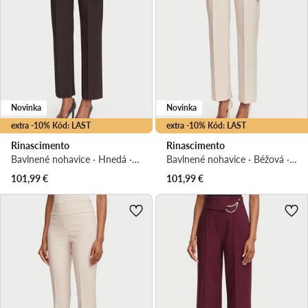
Novinka
Novinka
extra -10% Kód: LAST
extra -10% Kód: LAST
Rinascimento
Rinascimento
Bavlnené nohavice · Hnedá · Regular fit
Bavlnené nohavice · Béžová · Regular fit
101,99
€
101,99
€