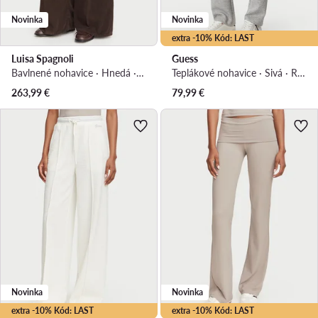
Novinka
Novinka
extra -10% Kód: LAST
Luisa Spagnoli
Guess
Bavlnené nohavice · Hnedá · Regular fit
Teplákové nohavice · Sivá · Regular fit
263,99
€
79,99
€
Novinka
Novinka
extra -10% Kód: LAST
extra -10% Kód: LAST