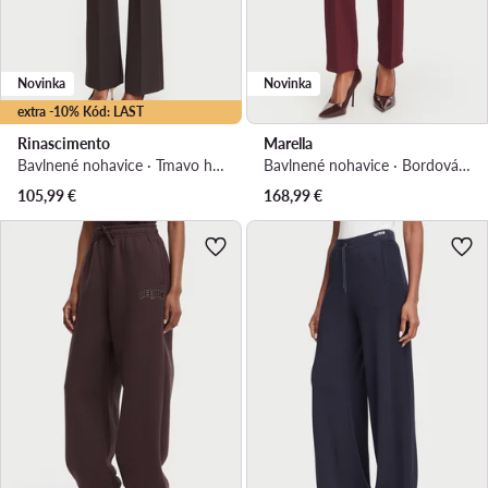
Novinka
Novinka
extra -10% Kód: LAST
Rinascimento
Marella
Bavlnené nohavice · Tmavo hnedá · Regular fit
Bavlnené nohavice · Bordová · Regular fit
105,99
€
168,99
€