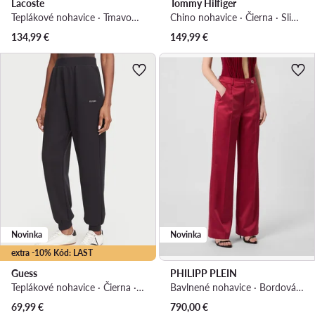
Lacoste
Tommy Hilfiger
Teplákové nohavice · Tmavomodrá · Regular fit
Chino nohavice · Čierna · Slim fit
134,99
€
149,99
€
Novinka
Novinka
extra -10% Kód: LAST
Guess
PHILIPP PLEIN
Teplákové nohavice · Čierna · Regular fit
Bavlnené nohavice · Bordová · Regular fit
69,99
€
790,00
€