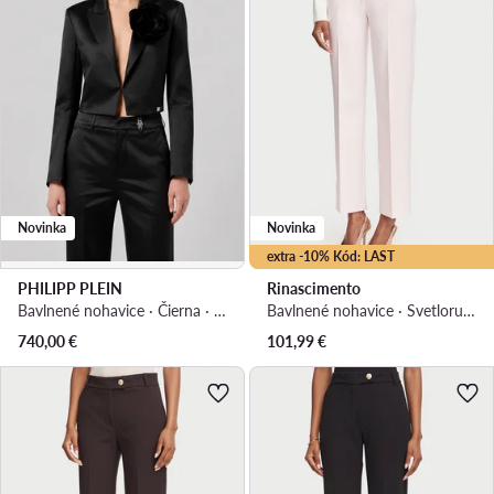
Novinka
Novinka
extra -10% Kód: LAST
PHILIPP PLEIN
Rinascimento
Bavlnené nohavice · Čierna · Regular fit
Bavlnené nohavice · Svetloružová · Regular fit
740,00
€
101,99
€