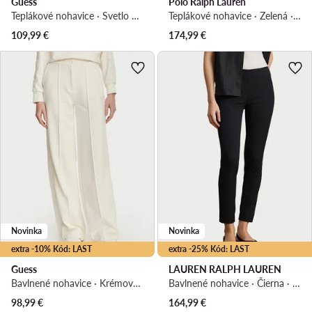
Guess
Polo Ralph Lauren
Teplákové nohavice · Svetlo hnedá · Relaxed fit
Teplákové nohavice · Zelená · Regular fit
109,99
€
174,99
€
Novinka
Novinka
extra -10% Kód: LAST
extra -25% Kód: LAST
Guess
LAUREN RALPH LAUREN
Bavlnené nohavice · Krémová · Relaxed fit
Bavlnené nohavice · Čierna · Regular fit
98,99
€
164,99
€