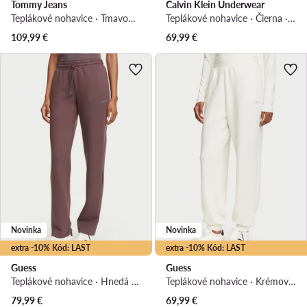
Tommy Jeans
Calvin Klein Underwear
Teplákové nohavice · Tmavomodrá · Regular fit
Teplákové nohavice · Čierna · Regular fit
109,99
€
69,99
€
Novinka
Novinka
extra -10% Kód: LAST
extra -10% Kód: LAST
Guess
Guess
Teplákové nohavice · Hnedá · Regular fit
Teplákové nohavice · Krémová · Regular fit
79,99
€
69,99
€