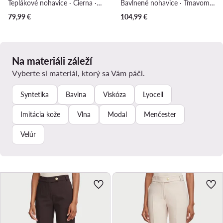
Teplákové nohavice · Čierna · Regular fit
Bavlnené nohavice · Tmavomodrá · Regular fit
79,99
€
104,99
€
Na materiáli záleží
Vyberte si materiál, ktorý sa Vám páči.
Syntetika
Bavlna
Viskóza
Lyocell
Imitácia kože
Vlna
Modal
Menčester
Velúr