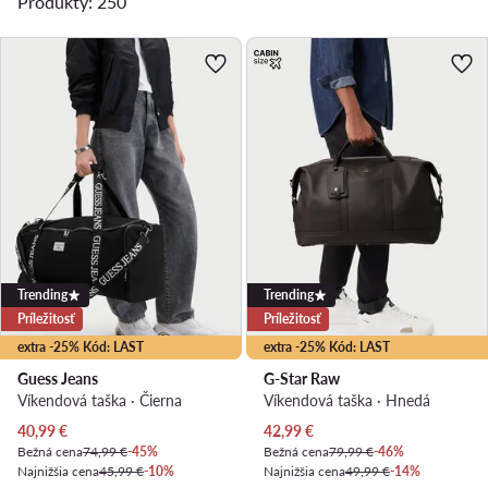
Produkty: 250
Trending
Trending
Príležitosť
Príležitosť
extra -25% Kód: LAST
extra -25% Kód: LAST
Guess Jeans
G-Star Raw
Víkendová taška · Čierna
Víkendová taška · Hnedá
Aktuálna cena
Aktuálna cena
40,99
€
42,99
€
Bežná cena
74,99 €
-45%
Bežná cena
79,99 €
-46%
Najnižšia cena
45,99 €
-10%
Najnižšia cena
49,99 €
-14%