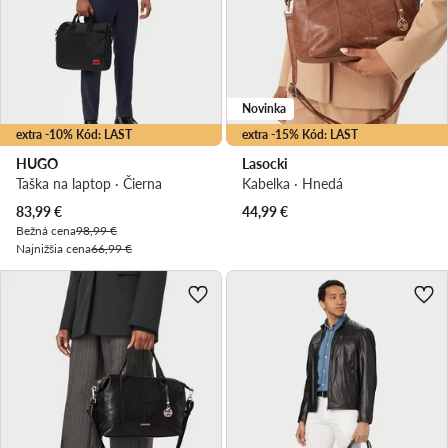
Novinka
extra -10% Kód: LAST
extra -15% Kód: LAST
HUGO
Lasocki
Taška na laptop · Čierna
Kabelka · Hnedá
Aktuálna cena
83,99
€
44,99
€
Bežná cena
98,99 €
Najnižšia cena
66,99 €