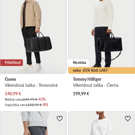
Príležitosť
Novinka
extra -25% Kód: LAST
Guess
Tommy Hilfiger
Víkendová taška · Tmavosivá
Víkendová taška · Čierna
Aktuálna cena
140,99
€
199,99
€
Bežná cena
249,99 €
-43%
Najnižšia cena
153,99 €
-8%