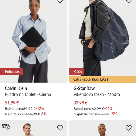
Príležitosť
-15%
extra -25% Kód: LAST
Calvin Klein
G-Star Raw
Puzdro na tablet · Čierna
Víkendová taška · Modrá
Aktuálna cena
Aktuálna cena
51,99
€
33,99
€
Bežná cena
89,95 €
-42%
Bežná cena
62,99 €
-46%
Najnižšia cena
56,99 €
-8%
Najnižšia cena
39,99 €
-15%