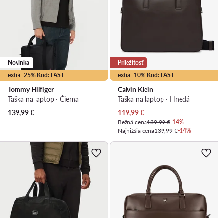
Novinka
Príležitosť
extra -25% Kód: LAST
extra -10% Kód: LAST
Tommy Hilfiger
Calvin Klein
Taška na laptop · Čierna
Taška na laptop · Hnedá
Aktuálna cena
139,99
€
119,99
€
Bežná cena
139,99 €
-14%
Najnižšia cena
139,99 €
-14%