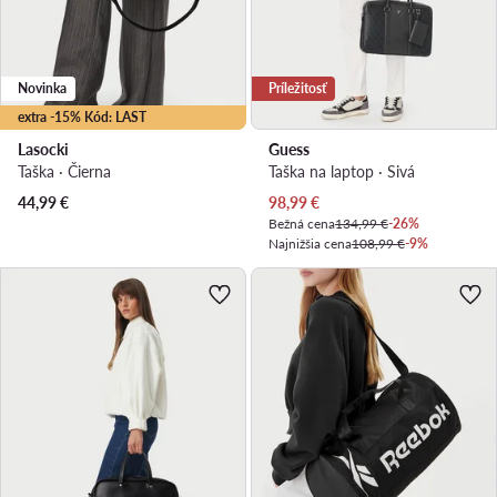
Novinka
Príležitosť
extra -15% Kód: LAST
Lasocki
Guess
Taška · Čierna
Taška na laptop · Sivá
Aktuálna cena
44,99
€
98,99
€
Bežná cena
134,99 €
-26%
Najnižšia cena
108,99 €
-9%