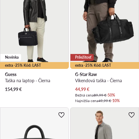
Novinka
Príležitosť
extra -25% Kód: LAST
extra -25% Kód: LAST
Guess
G-Star Raw
Taška na laptop · Čierna
Víkendová taška · Čierna
Aktuálna cena
154,99
€
44,99
€
Bežná cena
89,99 €
-50%
Najnižšia cena
49,99 €
-10%