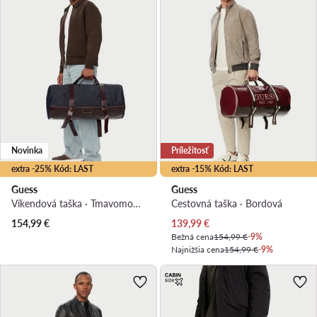
Novinka
Príležitosť
extra -25% Kód: LAST
extra -15% Kód: LAST
Guess
Guess
Víkendová taška · Tmavomodrá
Cestovná taška · Bordová
Aktuálna cena
154,99
€
139,99
€
Bežná cena
154,99 €
-9%
Najnižšia cena
154,99 €
-9%