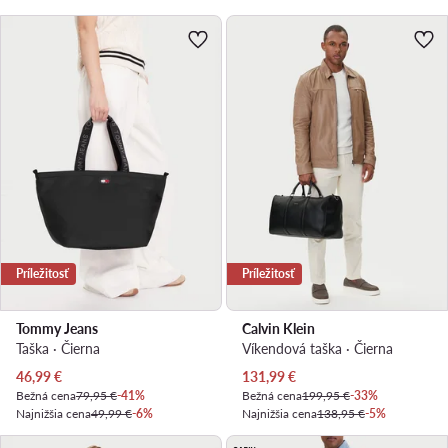
Príležitosť
Príležitosť
Tommy Jeans
Calvin Klein
Taška · Čierna
Víkendová taška · Čierna
Aktuálna cena
Aktuálna cena
46,99
€
131,99
€
Bežná cena
79,95 €
-41%
Bežná cena
199,95 €
-33%
Najnižšia cena
49,99 €
-6%
Najnižšia cena
138,95 €
-5%