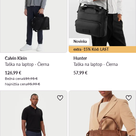
Novinka
extra -15% Kód: LAST
Calvin Klein
Hunter
Taška na laptop · Čierna
Taška na laptop · Čierna
Aktuálna cena
126,99
€
57,99
€
Bežná cena
159,95 €
Najnižšia cena
95,99 €