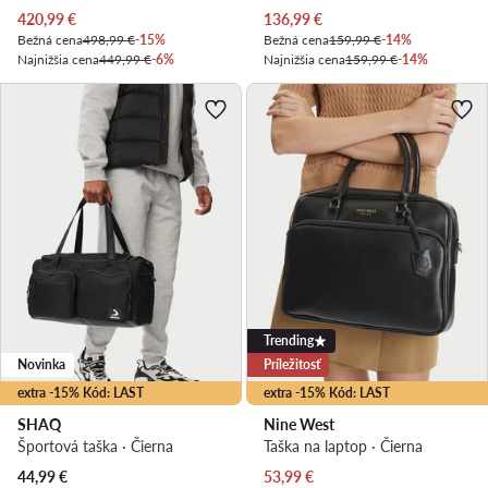
Aktuálna cena
Aktuálna cena
420,99
€
136,99
€
Bežná cena
498,99 €
-15%
Bežná cena
159,99 €
-14%
Najnižšia cena
449,99 €
-6%
Najnižšia cena
159,99 €
-14%
Trending
Novinka
Príležitosť
extra -15% Kód: LAST
extra -15% Kód: LAST
SHAQ
Nine West
Športová taška · Čierna
Taška na laptop · Čierna
Aktuálna cena
44,99
€
53,99
€