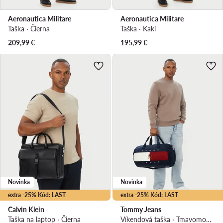
Aeronautica Militare
Aeronautica Militare
Taška · Čierna
Taška · Kaki
209,99
€
195,99
€
Novinka
Novinka
extra -25% Kód: LAST
extra -25% Kód: LAST
Calvin Klein
Tommy Jeans
Taška na laptop · Čierna
Víkendová taška · Tmavomodrá