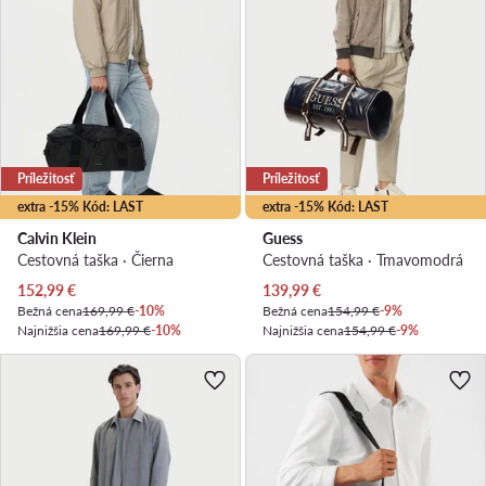
Príležitosť
Príležitosť
extra -15% Kód: LAST
extra -15% Kód: LAST
Calvin Klein
Guess
Cestovná taška · Čierna
Cestovná taška · Tmavomodrá
Aktuálna cena
Aktuálna cena
152,99
€
139,99
€
Bežná cena
169,99 €
-10%
Bežná cena
154,99 €
-9%
Najnižšia cena
169,99 €
-10%
Najnižšia cena
154,99 €
-9%