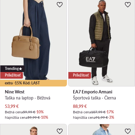
Trending
Príležitosť
Príležitosť
extra -15% Kód: LAST
Nine West
EA7 Emporio Armani
Taška na laptop · Béžová
Športová taška · Čierna
Aktuálna cena
Aktuálna cena
53,99
€
88,99
€
Bežná cena
59,99 €
-10%
Bežná cena
107,99 €
-17%
Najnižšia cena
59,99 €
-10%
Najnižšia cena
91,99 €
-3%