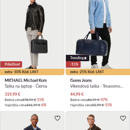
Trending
Príležitosť
-15%
extra -10% Kód: LAST
extra -25% Kód: LAST
MICHAEL Michael Kors
Guess Jeans
Taška na laptop · Čierna
Víkendová taška · Tmavomodrá
Aktuálna cena
Aktuálna cena
319,99
€
44,99
€
Bežná cena
378,99 €
-15%
Bežná cena
84,99 €
-47%
Najnižšia cena
341,99 €
-6%
Najnižšia cena
52,99 €
-15%