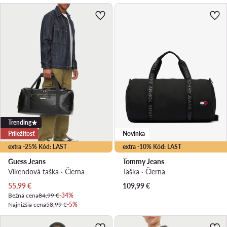
Trending
Príležitosť
Novinka
extra -25% Kód: LAST
extra -10% Kód: LAST
Guess Jeans
Tommy Jeans
Víkendová taška · Čierna
Taška · Čierna
Aktuálna cena
55,99
€
109,99
€
Bežná cena
84,99 €
-34%
Najnižšia cena
58,99 €
-5%