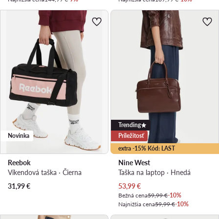
Trending
Novinka
Príležitosť
extra -15% Kód: LAST
Reebok
Nine West
Víkendová taška · Čierna
Taška na laptop · Hnedá
Aktuálna cena
31,99
€
53,99
€
Bežná cena
59,99 €
-10%
Najnižšia cena
59,99 €
-10%