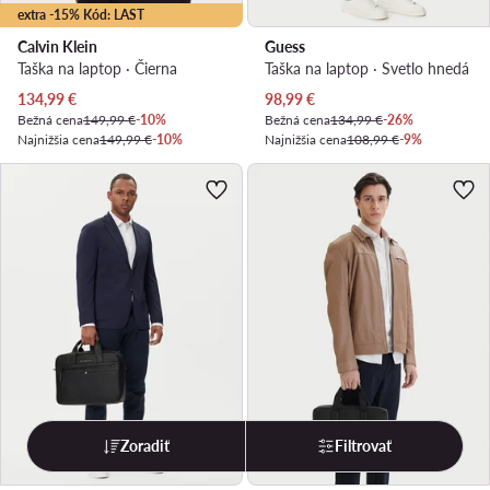
extra -15% Kód: LAST
Calvin Klein
Guess
Taška na laptop · Čierna
Taška na laptop · Svetlo hnedá
Aktuálna cena
Aktuálna cena
134,99
€
98,99
€
Bežná cena
149,99 €
-10%
Bežná cena
134,99 €
-26%
Najnižšia cena
149,99 €
-10%
Najnižšia cena
108,99 €
-9%
Zoradiť
Filtrovať