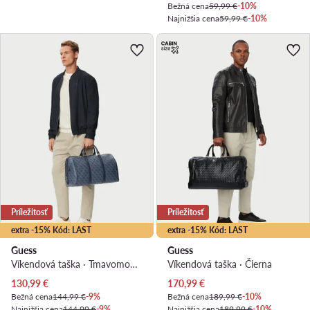
Bežná cena
59,99 €
-10%
Najnižšia cena
59,99 €
-10%
Príležitosť
Príležitosť
extra -15% Kód: LAST
extra -15% Kód: LAST
Guess
Guess
Víkendová taška · Tmavomodrá
Víkendová taška · Čierna
Aktuálna cena
Aktuálna cena
130,99
€
170,99
€
Bežná cena
144,99 €
-9%
Bežná cena
189,99 €
-10%
Najnižšia cena
144,99 €
-9%
Najnižšia cena
189,99 €
-10%