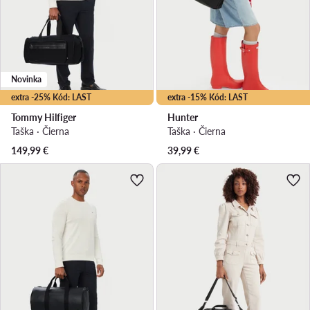
Novinka
extra -25% Kód: LAST
extra -15% Kód: LAST
Tommy Hilfiger
Hunter
Taška · Čierna
Taška · Čierna
149,99
€
39,99
€