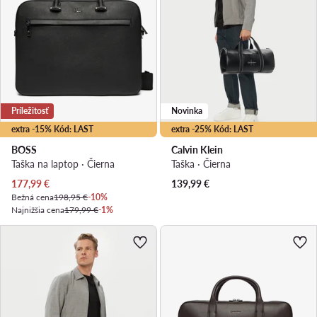
Príležitosť
Novinka
extra -15% Kód: LAST
extra -25% Kód: LAST
BOSS
Calvin Klein
Taška na laptop · Čierna
Taška · Čierna
Aktuálna cena
177,99
€
139,99
€
Bežná cena
198,95 €
-10%
Najnižšia cena
179,99 €
-1%