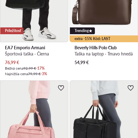
Príležitosť
Trending
extra -15% Kód: LAST
EA7 Emporio Armani
Beverly Hills Polo Club
Športová taška · Čierna
Taška na laptop · Tmavo hnedá
Aktuálna cena
76,99
€
54,99
€
Bežná cena
92,99 €
-17%
Najnižšia cena
79,99 €
-3%