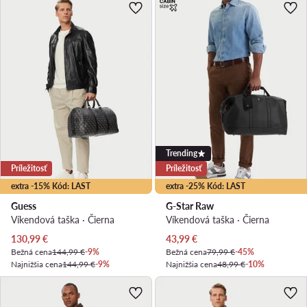
Trending
Príležitosť
Príležitosť
extra -15% Kód: LAST
extra -25% Kód: LAST
Guess
G-Star Raw
Víkendová taška · Čierna
Víkendová taška · Čierna
Aktuálna cena
Aktuálna cena
130,99
€
43,99
€
Bežná cena
144,99 €
-9%
Bežná cena
79,99 €
-45%
Najnižšia cena
144,99 €
-9%
Najnižšia cena
48,99 €
-10%