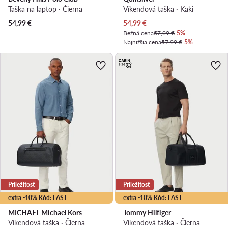
Taška na laptop · Čierna
Víkendová taška · Kaki
Aktuálna cena
54,99
€
54,99
€
Bežná cena
57,99 €
-5%
Najnižšia cena
57,99 €
-5%
Príležitosť
Príležitosť
extra -10% Kód: LAST
extra -10% Kód: LAST
MICHAEL Michael Kors
Tommy Hilfiger
Víkendová taška · Čierna
Víkendová taška · Čierna