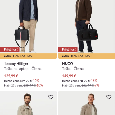
Príležitosť
Príležitosť
extra -15% Kód: LAST
extra -10% Kód: LAST
Tommy Hilfiger
HUGO
Taška na laptop · Čierna
Taška · Čierna
Aktuálna cena
Aktuálna cena
125,99
€
149,99
€
Bežná cena
139,99 €
-10%
Bežná cena
178,99 €
-16%
Najnižšia cena
139,99 €
-10%
Najnižšia cena
161,99 €
-7%