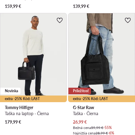
159,99
€
139,99
€
Novinka
Príležitosť
extra -25% Kód: LAST
extra -25% Kód: LAST
Tommy Hilfiger
G-Star Raw
Taška na laptop · Čierna
Taška · Čierna
Aktuálna cena
179,99
€
26,99
€
Bežná cena
59,99 €
-55%
Najnižšia cena
28,99 €
-6%