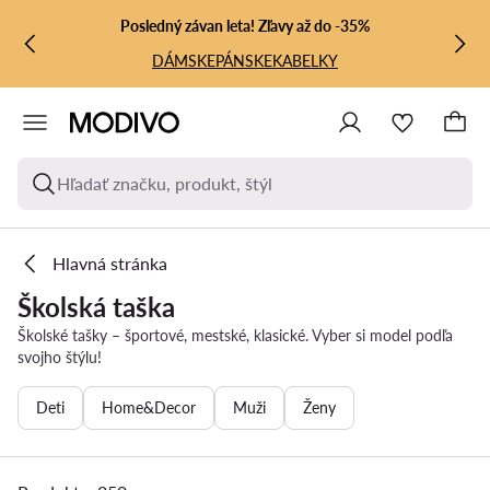
PREJSŤ NA HLAVNÝ OBSAH
PREJSŤ NA VYHĽADÁVANIE
Posledný závan leta! Zľavy až do -35%
DÁMSKE
PÁNSKE
KABELKY
Hľadať značku, produkt, štýl
Hlavná stránka
Školská taška
Školské tašky – športové, mestské, klasické. Vyber si model podľa
svojho štýlu!
Deti
Home&Decor
Muži
Ženy