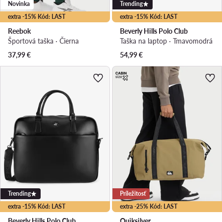
Novinka
Trending
extra -15% Kód: LAST
extra -15% Kód: LAST
Reebok
Beverly Hills Polo Club
Športová taška · Čierna
Taška na laptop · Tmavomodrá
37,99
€
54,99
€
Trending
Príležitosť
extra -15% Kód: LAST
extra -25% Kód: LAST
Beverly Hills Polo Club
Quiksilver