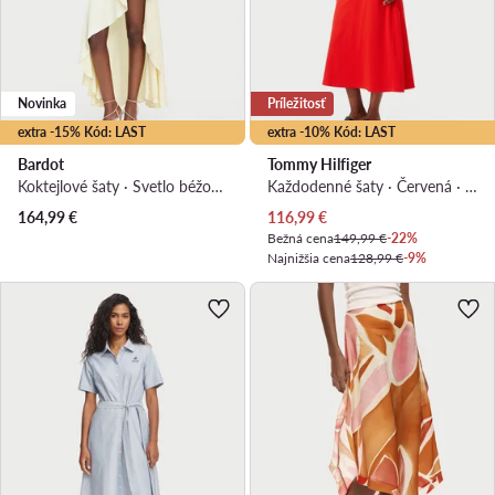
Novinka
Príležitosť
extra -15% Kód: LAST
extra -10% Kód: LAST
Bardot
Tommy Hilfiger
Koktejlové šaty · Svetlo béžová · Midi, Asymetrická
Každodenné šaty · Červená · Midi
Aktuálna cena
164,99
€
116,99
€
Bežná cena
149,99 €
-22%
Najnižšia cena
128,99 €
-9%