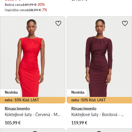
Bežná cena
149,99 €
-20%
Najnižšia cena
128,99 €
-7%
Novinka
Novinka
extra -10% Kód: LAST
extra -10% Kód: LAST
Rinascimento
Rinascimento
Koktejlové šaty · Červená · Midi
Koktejlové šaty · Bordová · Midi
105,99
€
119,99
€