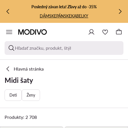
PREJSŤ NA HLAVNÝ OBSAH
PREJSŤ NA VYHĽADÁVANIE
Posledný závan leta! Zľavy až do -35%
DÁMSKE
PÁNSKE
KABELKY
Hľadať značku, produkt, štýl
Hlavná stránka
Midi šaty
Deti
Ženy
Produkty: 2 708