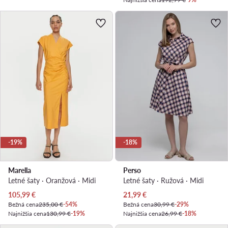
-19%
-18%
Marella
Perso
Letné šaty · Oranžová · Midi
Letné šaty · Ružová · Midi
Aktuálna cena
Aktuálna cena
105,99
€
21,99
€
Bežná cena
235,00 €
-54%
Bežná cena
30,99 €
-29%
Najnižšia cena
130,99 €
-19%
Najnižšia cena
26,99 €
-18%