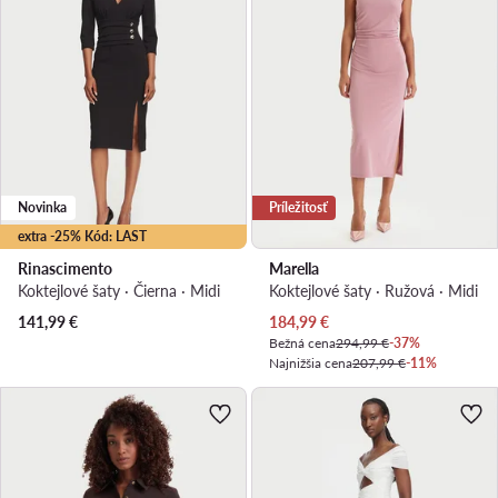
Novinka
Príležitosť
extra -25% Kód: LAST
Rinascimento
Marella
Koktejlové šaty · Čierna · Midi
Koktejlové šaty · Ružová · Midi
Aktuálna cena
141,99
€
184,99
€
Bežná cena
294,99 €
-37%
Najnižšia cena
207,99 €
-11%