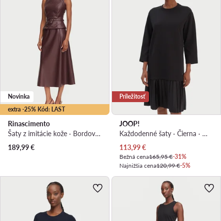
Novinka
Príležitosť
extra -25% Kód: LAST
Rinascimento
JOOP!
Šaty z imitácie kože · Bordová · Midi
Každodenné šaty · Čierna · Midi
Aktuálna cena
189,99
€
113,99
€
Bežná cena
165,95 €
-31%
Najnižšia cena
120,99 €
-5%