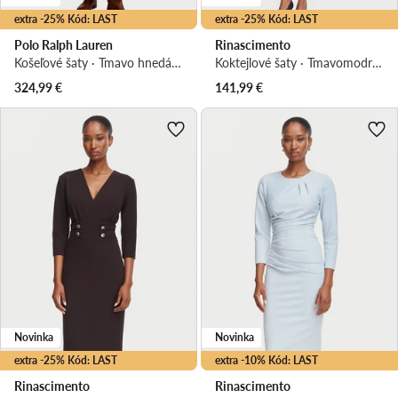
extra -25% Kód: LAST
extra -25% Kód: LAST
Polo Ralph Lauren
Rinascimento
Košeľové šaty · Tmavo hnedá · Midi
Koktejlové šaty · Tmavomodrá · Midi
324,99
€
141,99
€
Novinka
Novinka
extra -25% Kód: LAST
extra -10% Kód: LAST
Rinascimento
Rinascimento