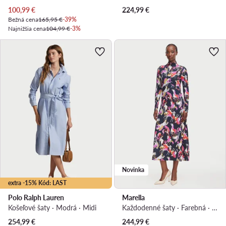
Aktuálna cena
100,99
€
224,99
€
Bežná cena
165,95 €
-39%
Najnižšia cena
104,99 €
-3%
Novinka
extra -15% Kód: LAST
Polo Ralph Lauren
Marella
Košeľové šaty · Modrá · Midi
Každodenné šaty · Farebná · Midi
Aktuálna cena
254,99
€
244,99
€