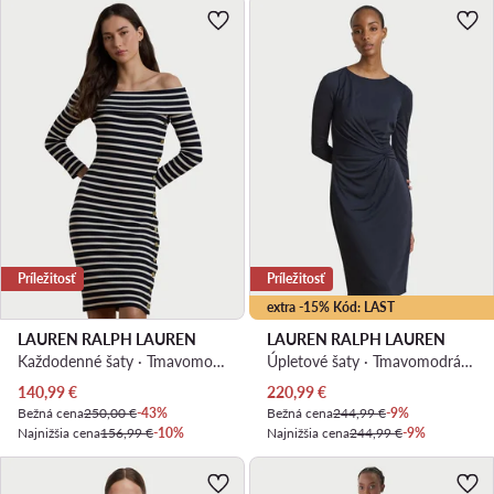
Príležitosť
Príležitosť
extra -15% Kód: LAST
LAUREN RALPH LAUREN
LAUREN RALPH LAUREN
Každodenné šaty · Tmavomodrá · Midi
Úpletové šaty · Tmavomodrá · Midi
Aktuálna cena
Aktuálna cena
140,99
€
220,99
€
Bežná cena
250,00 €
-43%
Bežná cena
244,99 €
-9%
Najnižšia cena
156,99 €
-10%
Najnižšia cena
244,99 €
-9%