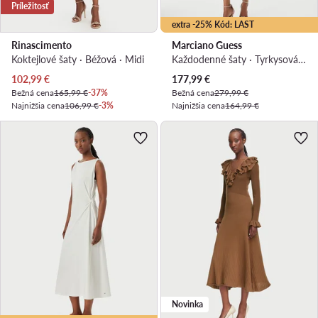
Príležitosť
extra -25% Kód: LAST
Rinascimento
Marciano Guess
Koktejlové šaty · Béžová · Midi
Každodenné šaty · Tyrkysová · Midi
Aktuálna cena
Aktuálna cena
102,99
€
177,99
€
Bežná cena
165,99 €
-37%
Bežná cena
279,99 €
Najnižšia cena
106,99 €
-3%
Najnižšia cena
164,99 €
Novinka