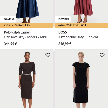
Novinka
Novinka
extra -25% Kód: LAST
extra -25% Kód: LAST
Polo Ralph Lauren
BOSS
Džínsové šaty · Modrá · Midi
Každodenné šaty · Červená · Midi
344,99
€
348,99
€