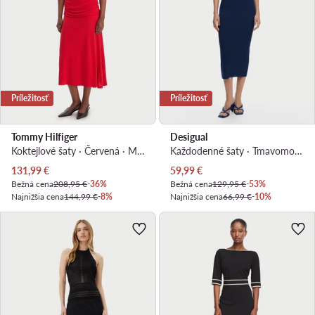
Príležitosť
Príležitosť
Tommy Hilfiger
Desigual
Koktejlové šaty · Červená · Midi
Každodenné šaty · Tmavomodrá · Midi
Aktuálna cena
Aktuálna cena
131,99
€
59,99
€
Bežná cena
208,95 €
-36%
Bežná cena
129,95 €
-53%
Najnižšia cena
144,99 €
-8%
Najnižšia cena
66,99 €
-10%