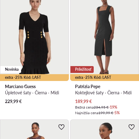
Novinka
Príležitosť
extra -25% Kód: LAST
extra -25% Kód: LAST
Marciano Guess
Patrizia Pepe
Úpletové šaty · Čierna · Midi
Koktejlové šaty · Čierna · Midi
Aktuálna cena
229,99
€
189,99
€
Bežná cena
234,95 €
-19%
Najnižšia cena
199,99 €
-5%