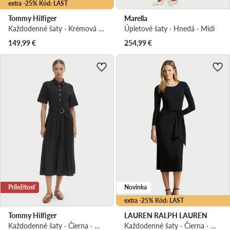
extra -25% Kód: LAST
Tommy Hilfiger
Marella
Každodenné šaty · Krémová · Midi
Úpletové šaty · Hnedá · Midi
149,99
€
254,99
€
Príležitosť
Novinka
extra -25% Kód: LAST
Tommy Hilfiger
LAUREN RALPH LAUREN
Každodenné šaty · Čierna · Midi
Každodenné šaty · Čierna · Midi