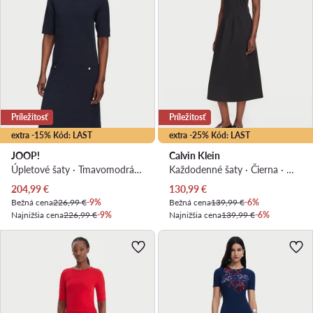
Príležitosť
Príležitosť
extra -15% Kód: LAST
extra -25% Kód: LAST
JOOP!
Calvin Klein
Úpletové šaty · Tmavomodrá · Midi
Každodenné šaty · Čierna · Midi
Aktuálna cena
Aktuálna cena
204,99
€
130,99
€
Bežná cena
226,99 €
-9%
Bežná cena
139,99 €
-6%
Najnižšia cena
226,99 €
-9%
Najnižšia cena
139,99 €
-6%