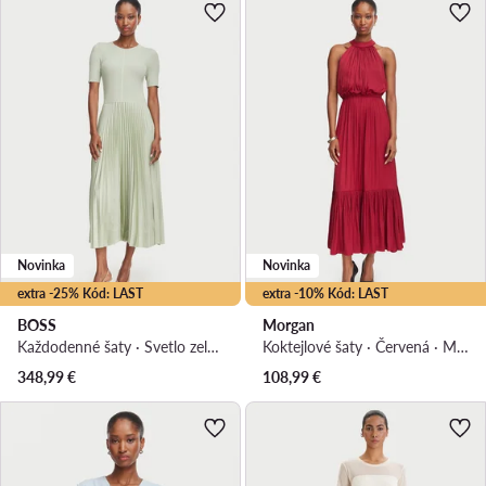
Novinka
Novinka
extra -25% Kód: LAST
extra -10% Kód: LAST
BOSS
Morgan
Každodenné šaty · Svetlo zelená · Midi
Koktejlové šaty · Červená · Midi
348,99
€
108,99
€