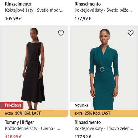
Rinascimento
Rinascimento
Koktejlové šaty · Svetlo modrá · Midi
Koktejlové šaty · Svetlo béžová · Midi
105,99
€
177,99
€
Príležitosť
Novinka
extra -10% Kód: LAST
extra -25% Kód: LAST
Tommy Hilfiger
Rinascimento
Každodenné šaty · Čierna · Midi
Koktejlové šaty · Tmavo zelená · Midi
Aktuálna cena
118,99
€
177,99
€