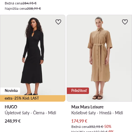
Bežná cena
284,95 €
Najnižšia cena
208,99 €
Novinka
Príležitosť
extra -25% Kód: LAST
HUGO
Max Mara Leisure
Úpletové šaty · Čierna · Midi
Košeľové šaty · Hnedá · Midi
Aktuálna cena
248,99
€
174,99
€
Bežná cena
352,95 €
-50%
Najnižšia cena
192,99 €
-9%