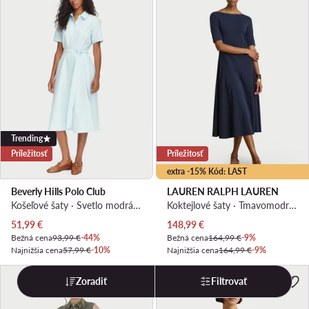
Trending
Príležitosť
Príležitosť
extra -15% Kód: LAST
Beverly Hills Polo Club
LAUREN RALPH LAUREN
Košeľové šaty · Svetlo modrá · Midi
Koktejlové šaty · Tmavomodrá · Midi
Aktuálna cena
Aktuálna cena
51,99
€
148,99
€
Bežná cena
93,99 €
-44%
Bežná cena
164,99 €
-9%
Najnižšia cena
57,99 €
-10%
Najnižšia cena
164,99 €
-9%
Zoradiť
Filtrovať