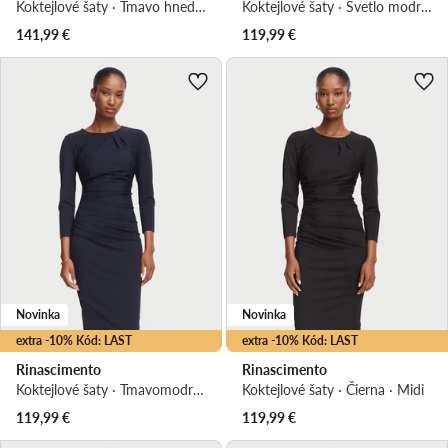
Koktejlové šaty · Tmavo hnedá · Midi
Koktejlové šaty · Svetlo modrá · Midi
141,99
€
119,99
€
Novinka
Novinka
extra -10% Kód: LAST
extra -10% Kód: LAST
Rinascimento
Rinascimento
Koktejlové šaty · Tmavomodrá · Midi
Koktejlové šaty · Čierna · Midi
119,99
€
119,99
€