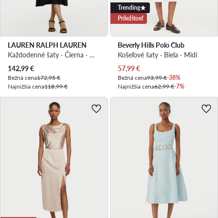
Trending
Príležitosť
LAUREN RALPH LAUREN
Beverly Hills Polo Club
Každodenné šaty · Čierna · Midi
Košeľové šaty · Biela · Midi
Aktuálna cena
Aktuálna cena
142,99
€
57,99
€
Bežná cena
172,95 €
Bežná cena
93,99 €
-38%
Najnižšia cena
118,99 €
Najnižšia cena
62,99 €
-7%