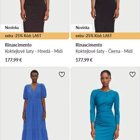
Novinka
Novinka
extra -25% Kód: LAST
extra -25% Kód: LAST
Rinascimento
Rinascimento
Koktejlové šaty · Hnedá · Midi
Koktejlové šaty · Čierna · Midi
177,99
€
177,99
€