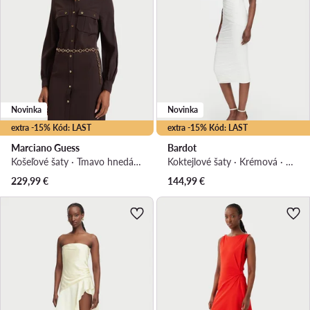
Novinka
Novinka
extra -15% Kód: LAST
extra -15% Kód: LAST
Marciano Guess
Bardot
Košeľové šaty · Tmavo hnedá · Midi
Koktejlové šaty · Krémová · Midi
229,99
€
144,99
€