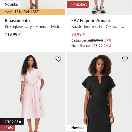
Novinka
Príležitosť
extra -15% Kód: LAST
Rinascimento
EA7 Emporio Armani
Koktejlové šaty · Hnedá · Midi
Každodenné šaty · Čierna · Midi
Aktuálna cena
119,99
€
74,99
€
Bežná cena
120,95 €
-37%
Najnižšia cena
78,99 €
-5%
Trending
-16%
Novinka