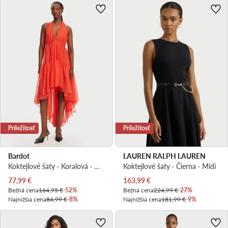
Príležitosť
Príležitosť
Bardot
LAUREN RALPH LAUREN
Koktejlové šaty · Koralová · Midi, Asymetrická
Koktejlové šaty · Čierna · Midi
Aktuálna cena
Aktuálna cena
77,99
€
163,99
€
Bežná cena
164,95 €
-52%
Bežná cena
224,99 €
-27%
Najnižšia cena
84,99 €
-8%
Najnižšia cena
181,99 €
-9%