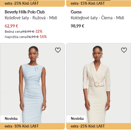
extra -25% Kód: LAST
extra -15% Kód: LAST
Beverly Hills Polo Club
Guess
Košeľové šaty · Ružová · Midi
Koktejlové šaty · Čierna · Midi
Aktuálna cena
62,99
€
98,99
€
Bežná cena
93,99 €
-32%
Najnižšia cena
74,99 €
-16%
Novinka
Novinka
extra -10% Kód: LAST
extra -25% Kód: LAST