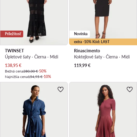
Príležitosť
Novinka
extra -10% Kód: LAST
TWINSET
Rinascimento
Úpletové šaty · Čierna · Midi
Koktejlové šaty · Čierna · Midi
Aktuálna cena
138,95
€
119,99
€
Bežná cena
280,00 €
-50%
Najnižšia cena
154,95 €
-10%