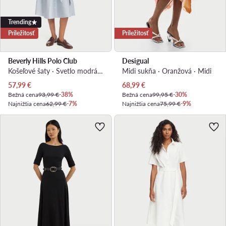
Trending
Príležitosť
Príležitosť
Beverly Hills Polo Club
Desigual
Košeľové šaty · Svetlo modrá · Midi
Midi sukňa · Oranžová · Midi
Aktuálna cena
Aktuálna cena
57,99
€
68,99
€
Bežná cena
93,99 €
-38%
Bežná cena
99,95 €
-30%
Najnižšia cena
62,99 €
-7%
Najnižšia cena
75,99 €
-9%