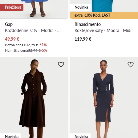
Príležitosť
Novinka
extra -10% Kód: LAST
Gap
Rinascimento
Každodenné šaty · Modrá · Midi
Koktejlové šaty · Modrá · Midi
Aktuálna cena
49,99
€
119,99
€
Bežná cena
102,95 €
-51%
Najnižšia cena
52,99 €
-5%
Novinka
Novinka